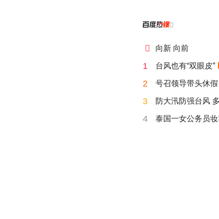


向新 向前
1
台风也有“双眼皮”
2
号召领导带头休假
3
防大汛防强台风 
4
泰国一女公务员妆容