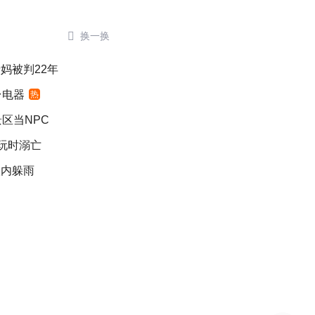

换一换
妈被判22年
台电器
热
区当NPC
游玩时溺亡
入内躲雨