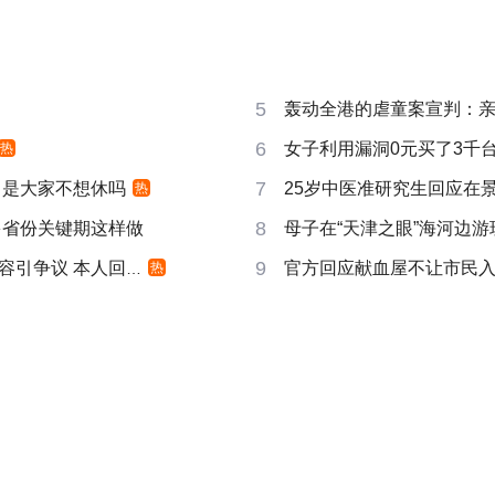
5
轰动全港的虐童案宣判：亲
6
女子利用漏洞0元买了3千
热
7
 是大家不想休吗
25岁中医准研究生回应在景
热
8
多省份关键期这样做
母子在“天津之眼”海河边
9
引争议 本人回应
官方回应献血屋不让市民
热